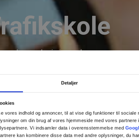
rafikskole
 og moderne undervisning mødes.
 Taastrup siden 1999
Detaljer
r og støtter dig hele vejen
ookies
se vores indhold og annoncer, til at vise dig funktioner til sociale
oplysninger om din brug af vores hjemmeside med vores partnere i
vtillid bag rattet fra første køretime
lysepartnere. Vi indsamler data i overensstemmelse med
Googl
partnere kan kombinere disse data med andre oplysninger, du har