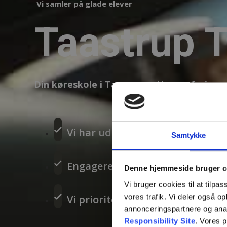
Vi samler på glade elever
Taastrup T
Din køreskole i Taastrup – Hvor erfaring
Vi har uddannet sikre bilister i
Samtykke
Engagerede kørelærere, der guide
Denne hjemmeside bruger c
Vi bruger cookies til at tilpas
vores trafik. Vi deler også 
Vi prioriterer din tryghed og sel
annonceringspartnere og ana
Responsibility Site
. Vores 