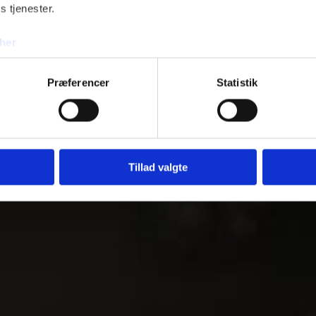
s tjenester.
her
Præferencer
Statistik
Tillad valgte