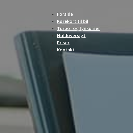
Forside
Kørekort til bil
Turbo- og lynkurser
Holdoversigt
Priser
Kontakt